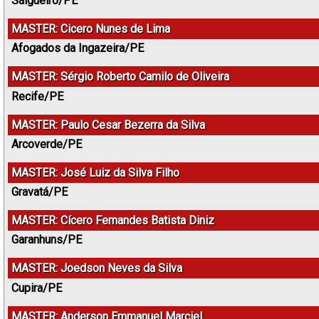
Salgueiro/PE
MASTER: Cicero Nunes de Lima
Afogados da Ingazeira/PE
MASTER: Sérgio Roberto Camilo de Oliveira
Recife/PE
MASTER: Paulo Cesar Bezerra da Silva
Arcoverde/PE
MASTER: José Luiz da Silva Filho
Gravatá/PE
MASTER: Cícero Fernandes Batista Diniz
Garanhuns/PE
MASTER: Joedson Neves da Silva
Cupira/PE
MASTER: Anderson Emmanuel Marciel